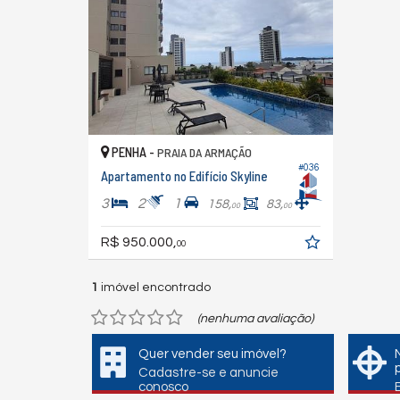
PENHA -
PRAIA DA ARMAÇÃO
#036
Apartamento no Edifício Skyline
3
2
1
158,
83,
00
00
R$ 950.000,
00
1
imóvel encontrado
(nenhuma avaliação)
Quer vender seu imóvel?
Cadastre-se e anuncie
conosco