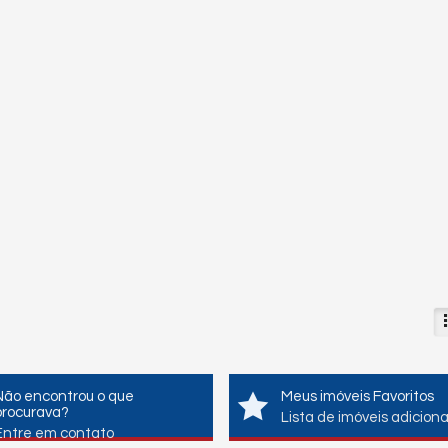
Não encontrou o que
Meus imóveis Favoritos
procurava?
Lista de imóveis adicion
Entre em contato