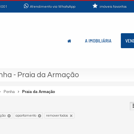
1001
Atendimento via WhatsApp
imóveis favoritos
A IMOBILIÁRIA
VEN
ha - Praia da Armação
Penha
Praia da Armação
ação
apartamento
remover todos