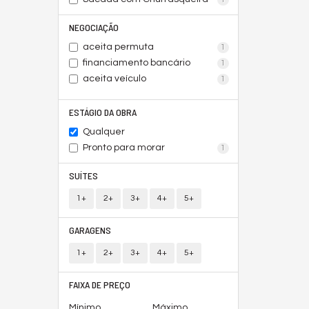
NEGOCIAÇÃO
aceita permuta
1
financiamento bancário
1
aceita veículo
1
ESTÁGIO DA OBRA
Qualquer
Pronto para morar
1
SUÍTES
1+
2+
3+
4+
5+
GARAGENS
1+
2+
3+
4+
5+
FAIXA DE PREÇO
Mínimo
Máximo