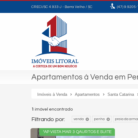
CRECI/SC 4.933-J
- Barra Velha /
SC
(47)
9.9205-
Apartamentos à Venda em Pen
Imóveis à Venda
Apartamentos
Santa Catarina
1
imóvel encontrado
Filtrando por:
venda
penha
praia da arm
*AP VISTA MAR 3 QAURTOS E SUITE