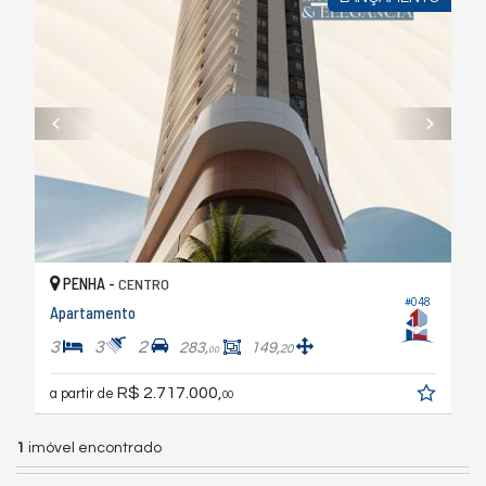
PENHA -
CENTRO
#048
Apartamento
3
3
2
283,
149,
20
00
R$ 2.717.000,
a partir de
00
1
imóvel encontrado