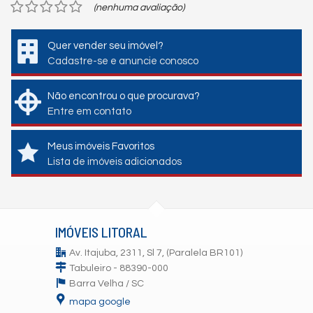
(nenhuma avaliação)
Quer vender seu imóvel?
Cadastre-se e anuncie conosco
Não encontrou o que procurava?
Entre em contato
Meus imóveis Favoritos
Lista de imóveis adicionados
IMÓVEIS LITORAL
Av. Itajuba, 2311, Sl 7, (Paralela BR101)
Tabuleiro - 88390-000
Barra Velha /
SC
mapa google