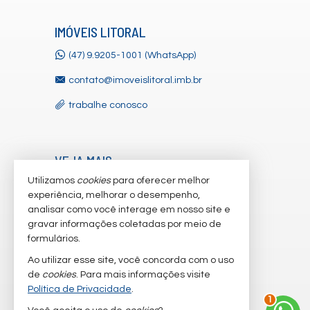
IMÓVEIS LITORAL
(47) 9.9205-1001 (WhatsApp)
contato@imoveislitoral.imb.br
trabalhe conosco
VEJA MAIS
Utilizamos
cookies
para oferecer melhor
receba nosso newsletter
experiência, melhorar o desempenho,
indicadores financeiros
analisar como você interage em nosso site e
gravar informações coletadas por meio de
cadastre seu imóvel
formulários.
imóveis favoritos
Ao utilizar esse site, você concorda com o uso
de
cookies
. Para mais informações visite
mapa de imóveis
Política de Privacidade
.
1