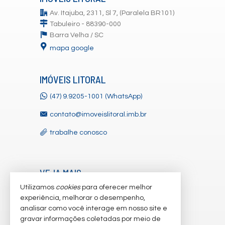
Av. Itajuba, 2311, Sl 7, (Paralela BR101)
Tabuleiro - 88390-000
Barra Velha /
SC
mapa google
IMÓVEIS LITORAL
(47) 9.9205-1001 (WhatsApp)
contato@imoveislitoral.imb.br
trabalhe conosco
VEJA MAIS
Utilizamos
cookies
para oferecer melhor
receba nosso newsletter
experiência, melhorar o desempenho,
indicadores financeiros
analisar como você interage em nosso site e
gravar informações coletadas por meio de