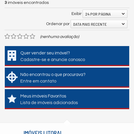
3
imóveis encontrados
24 POR PÁGINA
Exibir
DATA MAIS RECENTE
Ordenar por
(nenhuma avaliação)
Quer vender seu imóvel?
Cadastre-se e anuncie conosco
Não encontrou o que procurava?
Entre em contato
Meus imóveis Favoritos
Lista de imóveis adicionados
IMÓVEIS LITORAL