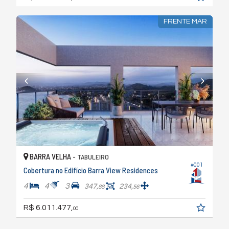
FRENTE MAR
BARRA VELHA -
TABULEIRO
#001
Cobertura no Edifício Barra View Residences
4
4
3
347,
234,
88
56
R$ 6.011.477,
00