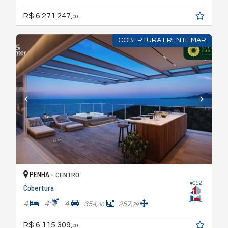
R$ 6.271.247,
00
COBERTURA FRENTE MAR
PENHA -
CENTRO
#092
Cobertura
4
4
4
354,
257,
40
79
R$ 6.115.309,
00