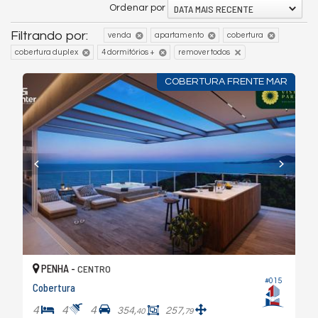
DATA MAIS RECENTE
Ordenar por
Filtrando por:
venda
apartamento
cobertura
cobertura duplex
4 dormitórios +
remover todos
COBERTURA FRENTE MAR
PENHA -
CENTRO
#015
Cobertura
4
4
4
354,
257,
40
79