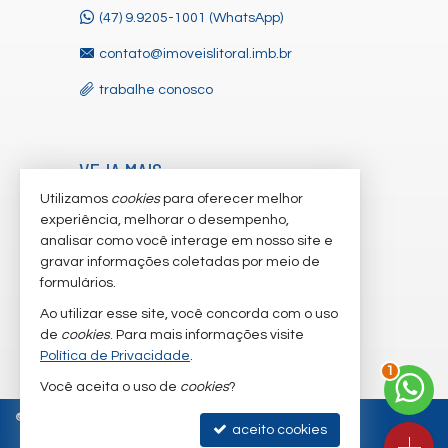
(47) 9.9205-1001 (WhatsApp)
contato@imoveislitoral.imb.br
trabalhe conosco
VEJA MAIS
Utilizamos
cookies
para oferecer melhor
receba nosso newsletter
experiência, melhorar o desempenho,
indicadores financeiros
analisar como você interage em nosso site e
gravar informações coletadas por meio de
cadastre seu imóvel
formulários.
imóveis favoritos
Ao utilizar esse site, você concorda com o uso
de
cookies
. Para mais informações visite
mapa de imóveis
Política de Privacidade
.
1
Você aceita o uso de
cookies
?
©
2026
CRECI/SC 4.933-J
Política de Privacidade
aceito cookies