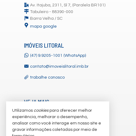
Av. Itajuba, 2311, Sl 7, (Paralela BR101)
Tabuleiro - 88390-000
Barra Velha /
SC
mapa google
IMÓVEIS LITORAL
(47) 9.9205-1001 (WhatsApp)
contato@imoveislitoral.imb.br
trabalhe conosco
VEJA MAIS
Utilizamos
cookies
para oferecer melhor
receba nosso newsletter
experiência, melhorar o desempenho,
indicadores financeiros
analisar como você interage em nosso site e
gravar informações coletadas por meio de
cadastre seu imóvel