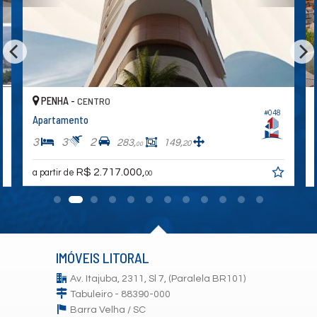
PENHA -
CENTRO
#048
Apartamento
3
3
2
283,
149,
20
00
R$ 2.717.000,
a partir de
00
IMÓVEIS LITORAL
Av. Itajuba, 2311, Sl 7, (Paralela BR101)
Tabuleiro - 88390-000
Barra Velha /
SC