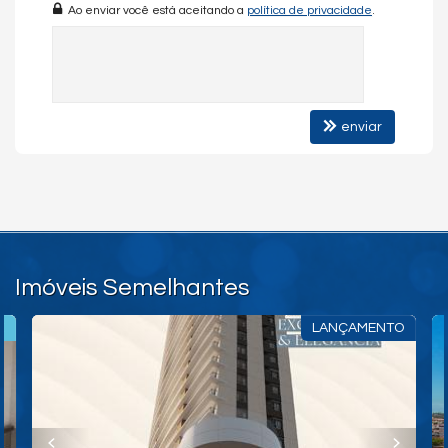
Automação Predial
Ao enviar você está aceitando a
política de privacidade
.
Piscina Infantil
Bicicletário
Câmeras de Segurança
Gás Central
Elevador
Acessibilidade para PNE
enviar
Imóveis Semelhantes
E
LANÇAMENTO