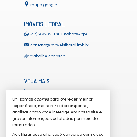
mapa google
IMÓVEIS LITORAL
(47) 9.9205-1001 (WhatsApp)
contato@imoveislitoral.imb.br
trabalhe conosco
VEJA MAIS
receba nosso newsletter
Utilizamos
cookies
para oferecer melhor
indicadores financeiros
experiência, melhorar o desempenho,
analisar como você interage em nosso site e
cadastre seu imóvel
gravar informações coletadas por meio de
imóveis favoritos
formulários.
Ao utilizar esse site, você concorda com o uso
mapa de imóveis