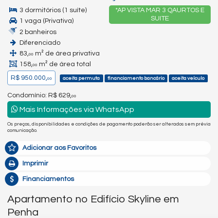
3 dormitórios (1 suíte)
*AP VISTA MAR 3 QAURTOS E
SUITE
1 vaga (Privativa)
2 banheiros
Diferenciado
83,
m² de área privativa
00
158,
m² de área total
00
R$ 950.000,
aceita permuta
financiamento bancário
aceita veículo
00
Condomínio: R$ 629,
00
Mais Informações via WhatsApp
Os preços, disponibilidades e condições de pagamento poderão ser alterados sem prévia
comunicação.
Adicionar aos Favoritos
Imprimir
Financiamentos
Apartamento no Edifício Skyline em
Penha