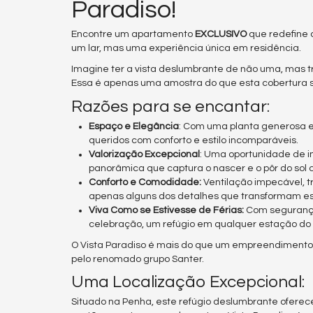
Paradiso!
Encontre um apartamento
EXCLUSIVO
que redefine a
um lar, mas uma experiência única em residência.
Imagine ter a vista deslumbrante de não uma, mas trê
Essa é apenas uma amostra do que esta cobertura s
Razões para se encantar:
Espaço e Elegância
: Com uma planta generosa e 
queridos com conforto e estilo incomparáveis.
Valorização Excepcional
: Uma oportunidade de i
panorâmica que captura o nascer e o pôr do sol 
Conforto e Comodidade:
Ventilação impecável, t
apenas alguns dos detalhes que transformam es
Viva Como se Estivesse de Férias:
Com segurança
celebração, um refúgio em qualquer estação do
O Vista Paradiso é mais do que um empreendimento -
pelo renomado grupo Santer.
Uma Localização Excepcional:
Situado na Penha, este refúgio deslumbrante oferec