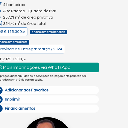
4 banheiros
Alto Padrão - Quadra do Mar
257,
m² de área privativa
79
354,
m² de área total
40
$ 6.115.309,
financiamento bancário
00
inanciamento direto
revisão de Entrega: março / 2024
PTU
: R$ 1.200,
00
Mais Informações via WhatsApp
 preços, disponibilidades e condições de pagamento poderão ser
terados sem prévia comunicação.
Adicionar aos Favoritos
Imprimir
Financiamentos