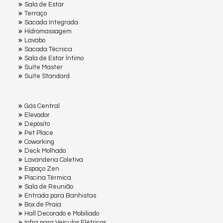
Sala de Estar
Terraço
Sacada Integrada
Hidromassagem
Lavabo
Sacada Técnica
Sala de Estar Íntimo
Suíte Master
Suíte Standard
Gás Central
Elevador
Depósito
Pet Place
Coworking
Deck Molhado
Lavanderia Coletiva
Espaço Zen
Pìscina Térmica
Sala de Reunião
Entrada para Banhistas
Box de Praia
Hall Decorado e Mobiliado
Infra para Veículos Elétricos