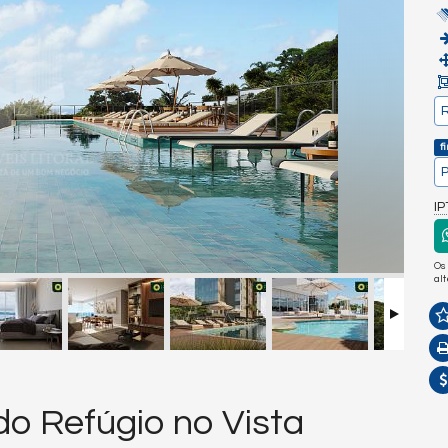
R
f
P
I
Os
al
do Refúgio no Vista