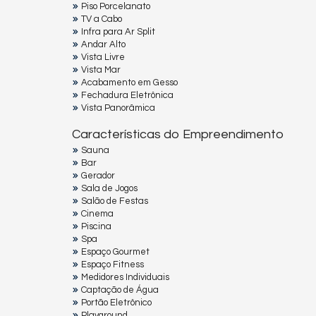
Piso Porcelanato
TV a Cabo
Infra para Ar Split
Andar Alto
Vista Livre
Vista Mar
Acabamento em Gesso
Fechadura Eletrônica
Vista Panorâmica
Características do Empreendimento
Sauna
Bar
Gerador
Sala de Jogos
Salão de Festas
Cinema
Piscina
Spa
Espaço Gourmet
Espaço Fitness
Medidores Individuais
Captação de Água
Portão Eletrônico
Playground