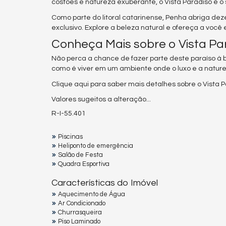
costões e natureza exuberante, o Vista Paradiso é o
Como parte do litoral catarinense, Penha abriga de
exclusivo. Explore a beleza natural e ofereça a você
Conheça Mais sobre o Vista Par
Não perca a chance de fazer parte deste paraíso à
como é viver em um ambiente onde o luxo e a naturez
Clique aqui para saber mais detalhes sobre o Vista P
Valores sugeitos a alteração...
R-I-55.401
Piscinas
Heliponto de emergência
Salão de Festa
Quadra Esportiva
Características do Imóvel
Aquecimento de Água
Ar Condicionado
Churrasqueira
Piso Laminado