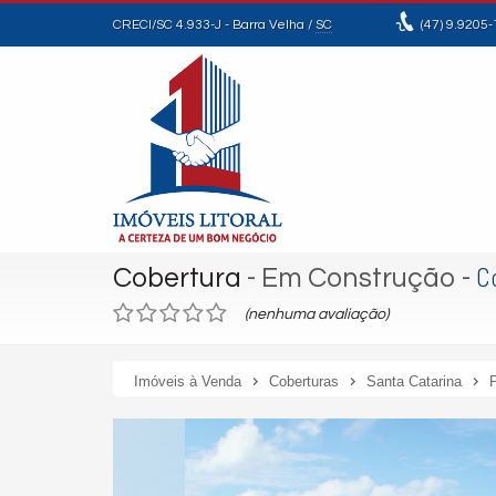
CRECI/SC 4.933-J
- Barra Velha /
SC
(47)
9.9205-
C
Cobertura
- Em Construção
-
(nenhuma avaliação)
Imóveis à Venda
Coberturas
Santa Catarina