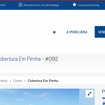
1001
Atendimento via WhatsApp
imóveis favoritos
A IMOBILIÁRIA
VEN
obertura Em Penha
-
#092
Penha
Centro
Cobertura Em Penha
P