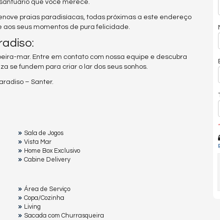
 santuário que você merece.
zenove praias paradisíacas, todas próximas a este endereço
 e aos seus momentos de pura felicidade.
adiso:
 beira-mar. Entre em contato com nossa equipe e descubra
a se fundem para criar o lar dos seus sonhos.
aradiso – Santer.
*
Sala de Jogos
Vista Mar
Home Box Exclusivo
Cabine Delivery
Área de Serviço
Copa/Cozinha
Living
Sacada com Churrasqueira