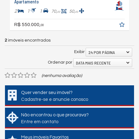
Apartamento
2
1
1
70,
50,
00
00
R$ 550.000,
00
2
imóveis encontrados
24 POR PÁGINA
Exibir
DATA MAIS RECENTE
Ordenar por
(nenhuma avaliação)
Quer vender seu imóvel?
Cadastre-se e anuncie conosco
Não encontrou o que procurava?
Entre em contato
Meus imóveis Favoritos