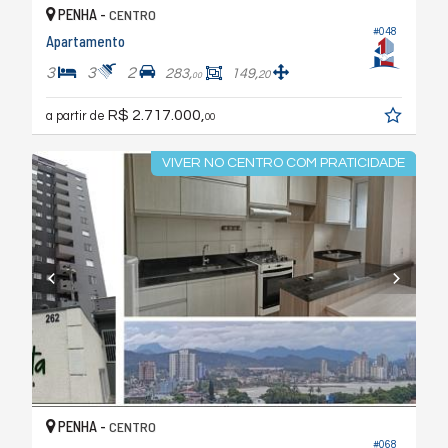
PENHA -
CENTRO
#048
Apartamento
3
3
2
283,
149,
20
00
R$ 2.717.000,
a partir de
00
VIVER NO CENTRO COM PRATICIDADE
PENHA -
CENTRO
#068