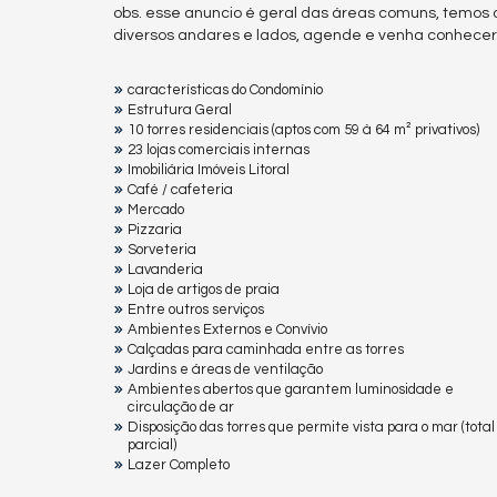
obs. esse anuncio é geral das áreas comuns, temos 
diversos andares e lados, agende e venha conhecer
características do Condomínio
Estrutura Geral
10 torres residenciais (aptos com 59 à 64 m² privativos)
23 lojas comerciais internas
Imobiliária Imóveis Litoral
Café / cafeteria
Mercado
Pizzaria
Sorveteria
Lavanderia
Loja de artigos de praia
Entre outros serviços
Ambientes Externos e Convívio
Calçadas para caminhada entre as torres
Jardins e áreas de ventilação
Ambientes abertos que garantem luminosidade e
circulação de ar
Disposição das torres que permite vista para o mar (total
parcial)
Lazer Completo