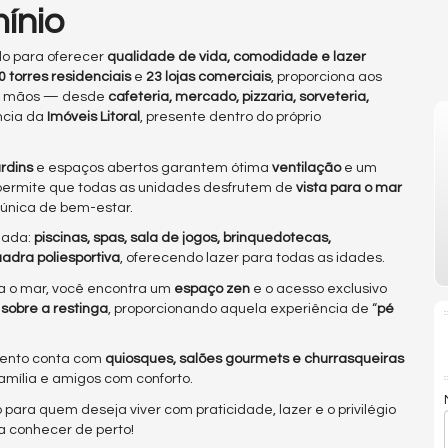
ínio
do para oferecer
qualidade de vida, comodidade e lazer
0 torres residenciais
e
23 lojas comerciais
, proporciona aos
as mãos — desde
cafeteria, mercado, pizzaria, sorveteria,
ncia da
Imóveis Litoral
, presente dentro do próprio
ardins
e espaços abertos garantem ótima
ventilação
e um
permite que todas as unidades desfrutem de
vista para o mar
única de bem-estar.
jada:
piscinas, spas, sala de jogos, brinquedotecas,
adra poliesportiva
, oferecendo lazer para todas as idades.
ra o mar, você encontra um
espaço zen
e o acesso exclusivo
sobre a restinga
, proporcionando aquela experiência de “
pé
mento conta com
quiosques, salões gourmets e churrasqueiras
amília e amigos com conforto.
ara quem deseja viver com praticidade, lazer e o privilégio
a conhecer de perto!