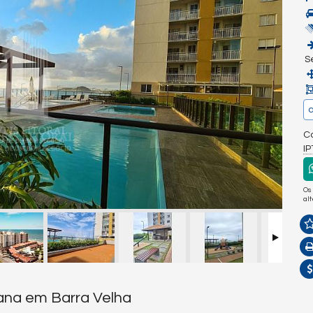
S
a
Co
I
Os
al
iana em Barra Velha