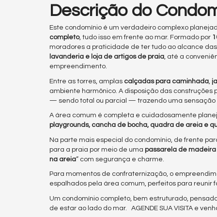
Descrição do Condom
Este condomínio é um verdadeiro complexo planeja
completo
, tudo isso em frente ao mar. Formado por
1
moradores a praticidade de ter tudo ao alcance d
lavanderia e loja de artigos de praia
, até a conveniê
empreendimento.
Entre as torres, amplas
calçadas para caminhada
,
j
ambiente harmônico. A disposição das construções 
— sendo total ou parcial — trazendo uma sensação 
A área comum é completa e cuidadosamente plane
playgrounds, cancha de bocha, quadra de areia e qu
Na parte mais especial do condomínio, de frente pa
para a praia por meio de uma
passarela de madeira 
na areia
” com segurança e charme.
Para momentos de confraternização, o empreendi
espalhados pela área comum, perfeitos para reunir f
Um condomínio completo, bem estruturado, pensado p
de estar ao lado do mar. AGENDE SUA VISITA e venh