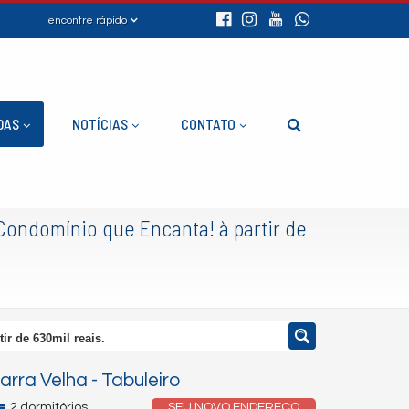
encontre rápido
DAS
NOTÍCIAS
CONTATO
ondomínio que Encanta! à partir de
r de 630mil reais.
arra Velha
-
Tabuleiro
2 dormitórios
SEU NOVO ENDEREÇO