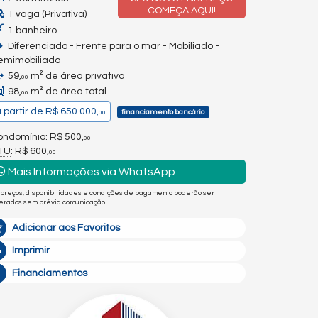
COMEÇA AQUI!
1 vaga (Privativa)
1 banheiro
Diferenciado - Frente para o mar - Mobiliado -
emimobiliado
59,
m² de área privativa
00
98,
m² de área total
00
 partir de
R$ 650.000,
financiamento bancário
00
ndomínio: R$ 500,
00
PTU
: R$ 600,
00
Mais Informações via WhatsApp
 preços, disponibilidades e condições de pagamento poderão ser
terados sem prévia comunicação.
Adicionar aos Favoritos
Imprimir
Financiamentos