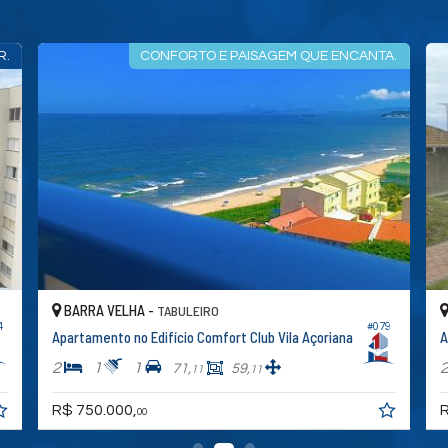
É NA AREIA, MOBILIADO
APARTAMENTO
BARRA VELHA -
TABULEIRO
#014
lub Vila Açoriana
Apartamento
2
1
1
,
120,
67,
11
88
00
R$ 637.141,
03