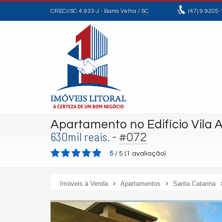
CRECI/SC 4.933-J
- Barra Velha /
SC
(47)
9.9205-
Apartamento no Edifício Vila 
630mil reais.
-
#072
5
/
5
(
1
avaliação)
Imóveis à Venda
Apartamentos
Santa Catarina