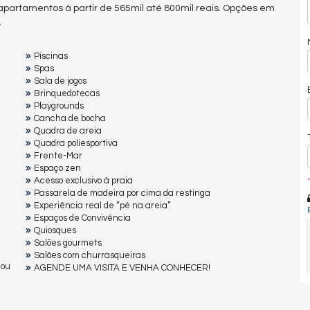
apartamentos à partir de 565mil até 800mil reais. Opções em
.
Piscinas
Spas
Sala de jogos
Brinquedotecas
Playgrounds
Cancha de bocha
Quadra de areia
Quadra poliesportiva
Frente-Mar
Espaço zen
Acesso exclusivo à praia
*
Passarela de madeira por cima da restinga
Experiência real de “pé na areia”
Espaços de Convivência
Quiosques
Salões gourmets
Salões com churrasqueiras
 ou
AGENDE UMA VISITA E VENHA CONHECER!