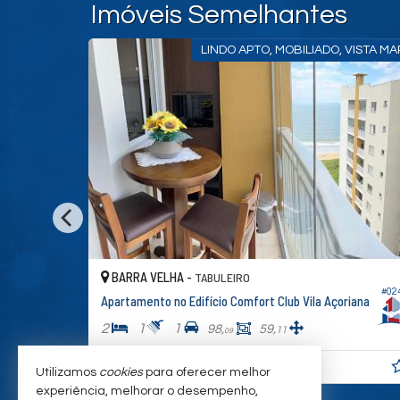
Imóveis Semelhantes
TO E PAISAGEM QUE ENCANTA.
VISTA MAR, P
BARRA VELHA -
LEIRO
TABULEIRO
#079
 Comfort Club Vila Açoriana
Apartamento no Edifício Comfort C
2
1
1
59,
106,
65
11
11
00
R$ 750.000,
00
Utilizamos
cookies
para oferecer melhor
experiência, melhorar o desempenho,