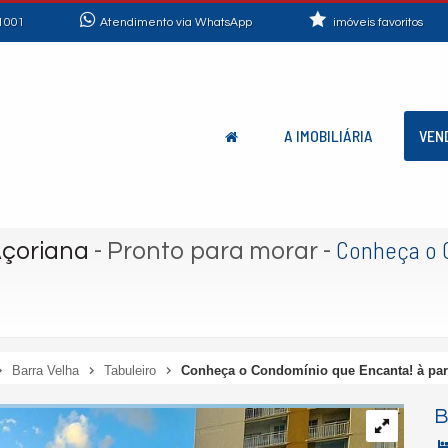
1001
Atendimento via WhatsApp
imóveis favoritos
A IMOBILIÁRIA
VEN
Conheça o C
Açoriana
- Pronto para morar
-
Barra Velha
Tabuleiro
Conheça o Condomínio que Encanta! à parti
B