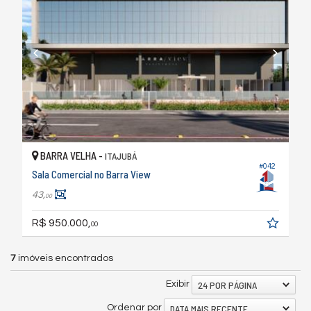
BARRA VELHA -
ITAJUBÁ
#042
Sala Comercial no Barra View
43,
00
R$ 950.000,
00
7
imóveis encontrados
24 POR PÁGINA
Exibir
DATA MAIS RECENTE
Ordenar por