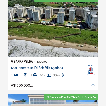
BARRA VELHA -
ITAJUBÁ
#051
Apartamento no Edifício Vila Açoriana
2
1
1
98,
65,
00
00
R$ 600.000,
00
*SALA COMERCIAL BARRA VIEW.