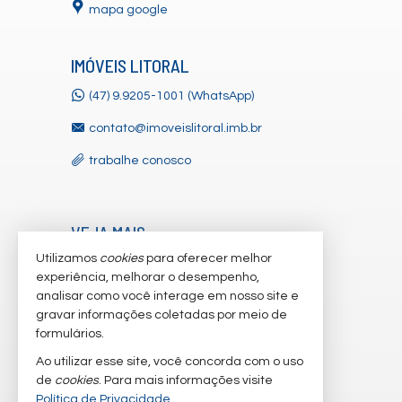
mapa google
IMÓVEIS LITORAL
(47) 9.9205-1001 (WhatsApp)
contato@imoveislitoral.imb.br
trabalhe conosco
VEJA MAIS
Utilizamos
cookies
para oferecer melhor
receba nosso newsletter
experiência, melhorar o desempenho,
indicadores financeiros
analisar como você interage em nosso site e
gravar informações coletadas por meio de
cadastre seu imóvel
formulários.
imóveis favoritos
Ao utilizar esse site, você concorda com o uso
de
cookies
. Para mais informações visite
mapa de imóveis
Política de Privacidade
.
2