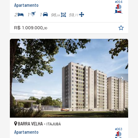
#094
Apartamento
2
1
1
98,
59,
11
09
R$ 1.009.000,
00
BARRA VELHA -
ITAJUBÁ
#063
Apartamento