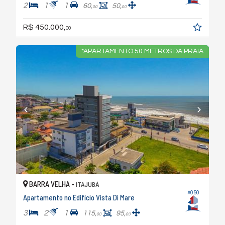
2
1
1
60,
50,
00
00
R$ 450.000,
00
*APARTAMENTO 50 METROS DA PRAIA
BARRA VELHA -
ITAJUBÁ
#050
Apartamento no Edifício Vista Di Mare
3
2
1
115,
95,
00
00