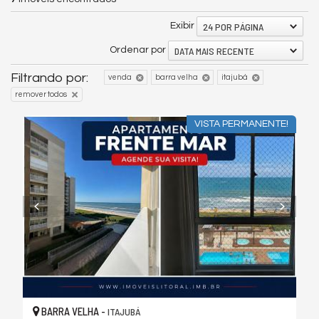
24 POR PÁGINA
Exibir
DATA MAIS RECENTE
Ordenar por
Filtrando por:
venda
barra velha
itajubá
remover todos
VISTA PERMANENTE!
BARRA VELHA -
ITAJUBÁ