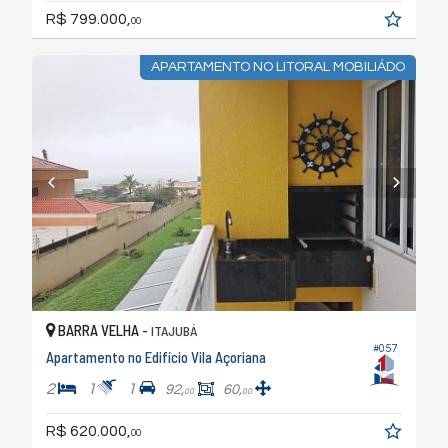
R$ 799.000,
00
APARTAMENTO NO LITORAL MOBILIÁDO
BARRA VELHA -
ITAJUBÁ
#057
Apartamento no Edifício Vila Açoriana
2
1
1
92,
60,
00
00
R$ 620.000,
00