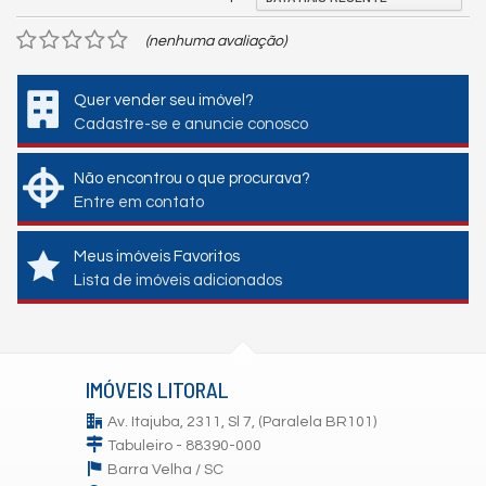
(nenhuma avaliação)
Quer vender seu imóvel?
Cadastre-se e anuncie conosco
Não encontrou o que procurava?
Entre em contato
Meus imóveis Favoritos
Lista de imóveis adicionados
IMÓVEIS LITORAL
Av. Itajuba, 2311, Sl 7, (Paralela BR101)
Tabuleiro - 88390-000
Barra Velha /
SC