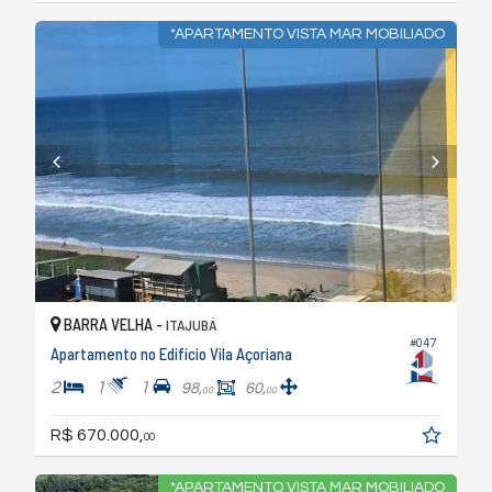
*APARTAMENTO VISTA MAR MOBILIADO
BARRA VELHA -
ITAJUBÁ
#047
Apartamento no Edifício Vila Açoriana
2
1
1
98,
60,
00
00
R$ 670.000,
00
*APARTAMENTO VISTA MAR MOBILIADO